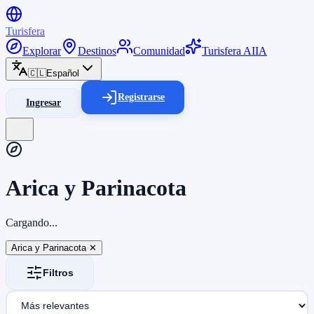
Turisfera
Explorar
Destinos
Comunidad
Turisfera AI
IA
🇨🇱
Español
Registrarse
Ingresar
Arica y Parinacota
Cargando...
Arica y Parinacota
✕
Filtros