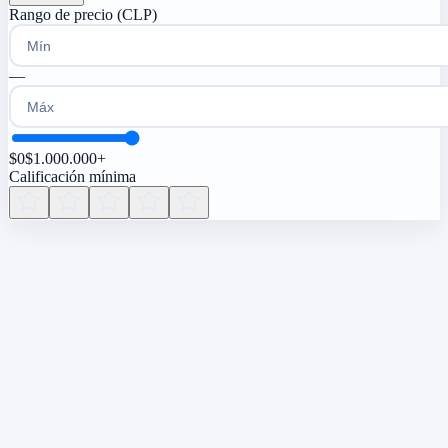
Rango de precio (CLP)
—
$0
$
1.000.000+
Calificación mínima
Turisfera
Plataforma de turismo inteligente que conecta viajeros con los
mejores destinos, servicios locales y asesoramiento impulsado por
inteligencia artificial.