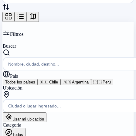
Filtros
Buscar
País
Todos los países
🇨🇱
Chile
🇦🇷
Argentina
🇵🇪
Perú
Ubicación
Usar mi ubicación
Categoría
Todos