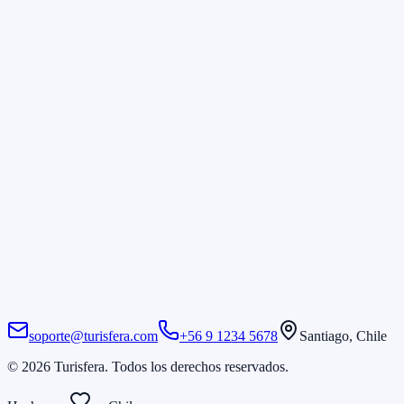
Contacto
Legal
Términos y condiciones
Política de devolución
Política de cancelación
Privacidad
Descubre destinos increíbles
Suscríbete a nuestro newsletter y recibe ofertas exclusivas, guías de
viaje y recomendaciones personalizadas.
Suscribirse
soporte@turisfera.com
+56 9 1234 5678
Santiago, Chile
©
2026
Turisfera.
Todos los derechos reservados.